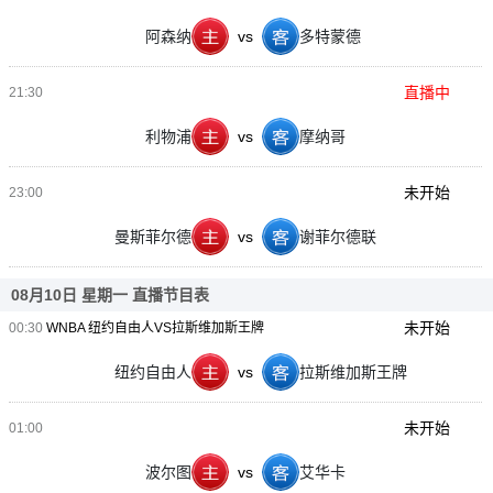
阿森纳
vs
多特蒙德
直播中
21:30
利物浦
vs
摩纳哥
未开始
23:00
曼斯菲尔德
vs
谢菲尔德联
08月10日 星期一 直播节目表
未开始
00:30
WNBA 纽约自由人VS拉斯维加斯王牌
纽约自由人
vs
拉斯维加斯王牌
未开始
01:00
波尔图
vs
艾华卡