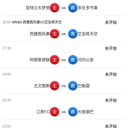
亚特兰大梦想
vs
多伦多节奏
未开始
10:00
WNBA 西雅图风暴VS芝加哥天空
西雅图风暴
vs
芝加哥天空
未开始
17:30
阿德莱德联
vs
河内公安
未开始
18:00
尤文图斯
vs
巴勒莫
未开始
18:30
江原FC
vs
大阪钢巴
未开始
23:00