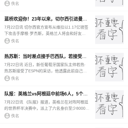
森纳。他宣称这位中场球员加盟了一家拥有欧冠
佚名
“底蕴”与“潜力”...
蓝桥欢迎你！23年以来，切尔西引进曼城
青训出身球员花费约3亿镑
7月22日讯 切尔西官方宣布从维拉以1.17亿镑签
下攻击手摩根·罗杰斯，英格兰人将会和好友帕
尔默在斯坦福桥重聚，两人都出自曼城青训。根
佚名
据《太阳报》的统计，202...
热苏斯：当时差点接手巴西队，若接受我
会调整世界杯名单多名球员
7月22日讯 近日，新任葡萄牙国家队主帅若热·
热苏斯接受了ESPN的采访，他透露此前自己距
离执掌巴西国家队仅有一步之遥。当时多里瓦尔
佚名
下课，俱乐部尚未敲定安切...
队报：英格兰vs阿根廷中前场6人，5个转
会费上亿欧1个8000万欧
7月22日讯 《队报》报道，英格兰在对阵阿根廷
的世界杯半决赛中，派上了六名身价至少8000万
欧元的球员。英格兰球员在转会市场上显然备受
佚名
青睐，最近一笔引人注目...