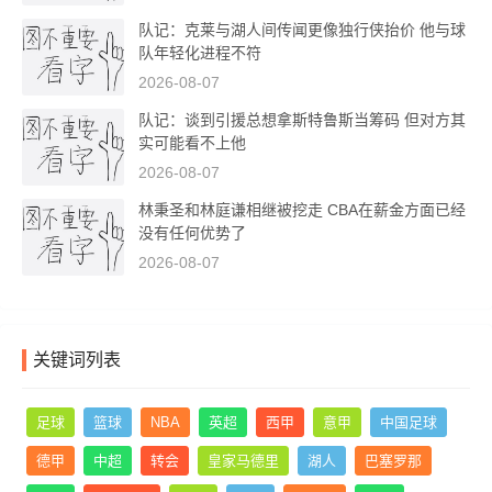
队记：克莱与湖人间传闻更像独行侠抬价 他与球
队年轻化进程不符
2026-08-07
队记：谈到引援总想拿斯特鲁斯当筹码 但对方其
实可能看不上他
2026-08-07
林秉圣和林庭谦相继被挖走 CBA在薪金方面已经
没有任何优势了
2026-08-07
关键词列表
足球
篮球
NBA
英超
西甲
意甲
中国足球
德甲
中超
转会
皇家马德里
湖人
巴塞罗那