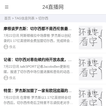
24直播网
首页
> TAG信息列表 > 切尔西
摩根谈罗杰斯：切尔西都不是西伦敦最大
球队 排名还没小蜜蜂高
7月22日讯 阿斯顿维拉中场摩根·罗杰斯以创纪
录的1.17亿英镑转会费加盟切尔西，完成转会
后，罗杰斯表示：“我太兴奋了。在我看来，切
佚名
尔西是伦敦最大的俱乐部，也是...
记者：切尔西对恩佐续约持开放态度，若
报价达1.2亿镑可考虑放人
7月22日讯 talkSPORT记者JacobsBen更新社
媒，报道了切尔西中场引援进展和恩佐的动态。
JacobsBen表示，在针对亚莱克斯·斯科特的640
佚名
0万英镑报价遭到伯恩矛斯拒...
特里：罗杰斯加盟了一家有欧冠底蕴的俱
乐部，而不是阿森纳
7月22日讯 在摩根·罗杰斯以1.17亿英镑转会切
尔西后，切尔西传奇后卫特里不忘调侃老对手阿