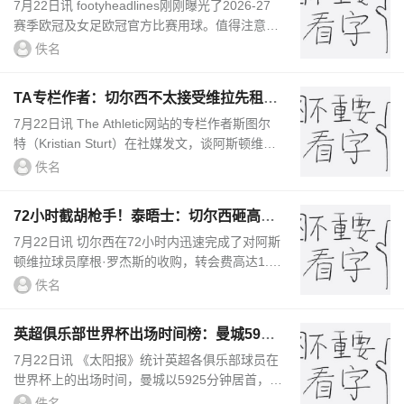
绝唱
7月22日讯 footyheadlines刚刚曝光了2026-27
赛季欧冠及女足欧冠官方比赛用球。值得注意的
是，随着耐克将从2027-28赛季起接管欧冠赞助
佚名
权，这大概率将成为阿迪...
TA专栏作者：切尔西不太接受维拉先租、
后买加纳乔的方案
7月22日讯 The Athletic网站的专栏作者斯图尔
特（Kristian Sturt）在社媒发文，谈阿斯顿维拉
可能从切尔西引入加纳乔的话题。这篇文章写
佚名
道：维拉对加纳乔的兴趣似...
72小时截胡枪手！泰晤士：切尔西砸高价
挖罗杰斯，阿隆索亲自出马
7月22日讯 切尔西在72小时内迅速完成了对阿斯
顿维拉球员摩根·罗杰斯的收购，转会费高达1.1
7亿英镑。 《泰晤士报》撰文，谈到切尔西如何
佚名
在如此短时间内从阿森...
英超俱乐部世界杯出场时间榜：曼城5925
分钟第一，阿森纳第二
7月22日讯 《太阳报》统计英超各俱乐部球员在
世界杯上的出场时间，曼城以5925分钟居首，阿
森纳4224分钟第二，曼联第三。附英超俱乐部世
佚名