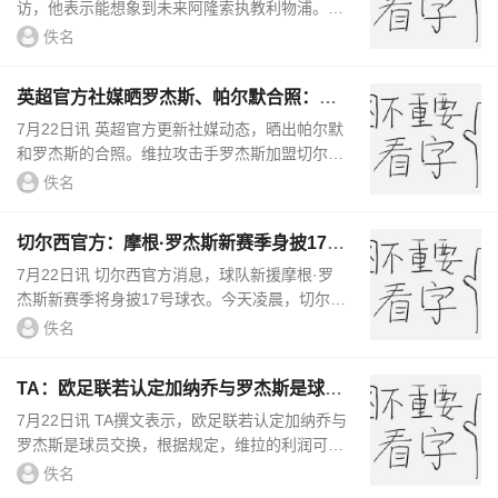
访，他表示能想象到未来阿隆索执教利物浦。门
迭塔说道：“当切尔西打来电话，你无法拒绝，
佚名
因为这是一次绝佳机会，但我...
英超官方社媒晒罗杰斯、帕尔默合照：挚
友重聚
7月22日讯 英超官方更新社媒动态，晒出帕尔默
和罗杰斯的合照。维拉攻击手罗杰斯加盟切尔
西，与好友帕尔默成为队友，英超官方配文：
佚名
“挚友重聚。”帕尔默曾在采访...
切尔西官方：摩根·罗杰斯新赛季身披17号
球衣
7月22日讯 切尔西官方消息，球队新援摩根·罗
杰斯新赛季将身披17号球衣。今天凌晨，切尔西
官方宣布以1.17亿英镑的价格从阿斯顿维拉签下
佚名
英格兰球员摩根·罗杰...
TA：欧足联若认定加纳乔与罗杰斯是球员
交换，维拉利润或将减少
7月22日讯 TA撰文表示，欧足联若认定加纳乔与
罗杰斯是球员交换，根据规定，维拉的利润可能
将相应减少。由于维拉与切尔西目前均处于欧足
佚名
联和解协议的监管之下，两...