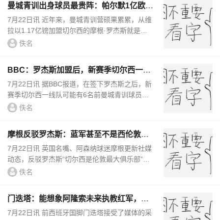
曼城青训出身球员最贵阵：帕尔默1亿欧居
首，罗杰斯9000万欧次之
7月22日讯 近年来，曼城青训营硕果累累，从维
拉以1.17亿镑加盟切尔西的摩根·罗杰斯就是一
个很好的例子。德国转会市场盘点了曼城青训营
佚名
出身球员身价最高阵，帕...
BBC：罗杰斯加盟后，新赛季切尔西一线
队可能有6名前曼城青训球员
7月22日讯 据BBC报道，在签下罗杰斯之后，新
赛季切尔西一线队可能有6名前曼城青训球员。
切尔西不仅在2020年青年足总杯决赛中输给了曼
佚名
城，还在对手阵中看到了自...
摩根反驳罗杰斯：蓝军甚至不是西伦敦最
大俱乐部，小蜜蜂排名更高
7月22日讯 英国名嘴、阿森纳球迷摩根更新社媒
动态，反驳罗杰斯“切尔西是伦敦最大俱乐部”的
言论。切尔西新援罗杰斯接受采访时表示：“切
佚名
尔西是伦敦最大的俱...
门迭塔：能想象阿隆索未来执教红军，利
物浦一直在他心中
7月22日讯 前西班牙国脚门迭塔接受了媒体的采