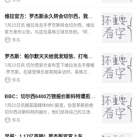
界杯出场时间榜：曼城5925...
维拉官方：罗杰斯永久转会切尔西，我们
为他送上最美好的祝愿
7月22日讯 维拉攻击手罗杰斯转会切尔西，维拉
官方发布公告，与这位英格兰球员告别。“阿斯
顿维拉足球俱乐部确认，摩根·罗杰斯已正式永
佚名
久转会至切尔西。自2024...
罗杰斯：帕尔默天天给我发短信、打电
话，和好友并肩作战超级兴奋
7月22日讯 切尔西官方宣布签下维拉攻击手摩根
·罗杰斯，在接受俱乐部官网采访时，英格兰人
谈论了阿隆索和好友帕尔默摩根·罗杰斯说道：
佚名
“我和阿隆索聊过几次。...
BBC：切尔西6400万镑报价斯科特遭拒，
伯恩茅斯坚称球员是非卖品
7月22日讯据英国媒体BBC报道，伯恩茅斯拒绝
切尔西对斯科特的报价，他们坚持自己的立场，
将这位英格兰中场视为非卖品。伯恩茅斯拒绝了
佚名
切尔西对斯科特的6400万镑...
早报：1.17亿英镑！罗杰斯官宣上车