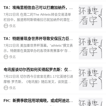
TA：埃梅里相信自己可以打磨加纳乔，让
其找回原有的天赋
7月22日讯 在周二的The Athletic转会交易清单
栏目中，报道称阿斯顿维拉已就加纳乔的潜在转
会与切尔西进行了接触。当天晚些时候，谈判开
佚名
始加速，维拉正全力推进...
TA：特朗普现身世界杯导致安保压力巨
大，决赛颁奖时还引发嘘声
7月22日讯 美加墨世界杯落幕。“athletic”撰文表
示，特朗普在美国举办的各项体育赛事中“存在
感”极高，而他也带来了巨大的安保压力，并因
佚名
此引起争议。在西班...
电讯报谈切尔西如何买得起罗杰斯：仅靠
卖人就已经赚了不少钱
7月22日讯 切尔西今日官宣花费1.17亿英镑引进
摩根·罗杰斯，《电讯报》随后发文，谈到蓝军
如何承担得起这样一笔昂贵的交易。在BlueCo治
佚名
下，切尔西已成为英超最...
FH：新赛季欧冠用球揭晓，或成阿迪达斯