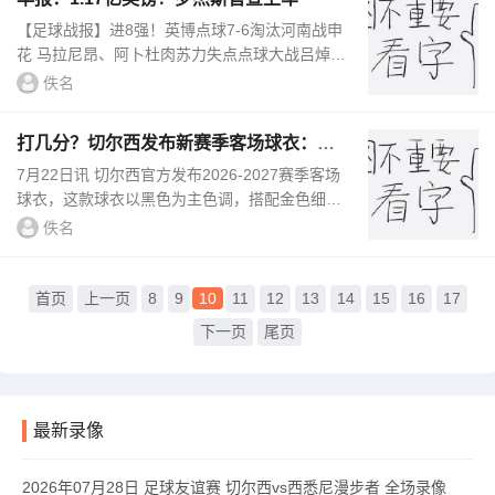
【足球战报】进8强！英博点球7-6淘汰河南战申
花 马拉尼昂、阿卜杜肉苏力失点点球大战吕焯
毅、马拉尼昂和阿卜杜肉苏力失点，大连英博客
佚名
场总比分7-6淘汰河南晋...
打几分？切尔西发布新赛季客场球衣：黑
色主色调，金色细节点缀
7月22日讯 切尔西官方发布2026-2027赛季客场
球衣，这款球衣以黑色为主色调，搭配金色细
节。据切尔西官方消息，新赛季黑色客场球衣今
佚名
日开售，这款球衣以黑色为底色...
首页
上一页
8
9
10
11
12
13
14
15
16
17
下一页
尾页
最新录像
2026年07月28日 足球友谊赛 切尔西vs西悉尼漫步者 全场录像