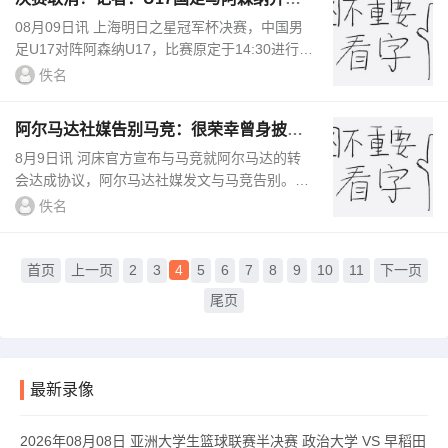
冠军，赵松源当选赛事最佳
08月09日讯 上海明日之星冠军杯决赛，中国男
足U17对阵阿森纳U17，比赛原定于14:30进行。
受台风影响，本场比赛现已确定取消，不延期进
佚名
行。据记者丁旭、记者裴力消...
阿尔马达社媒告别马竞：很荣幸曾身披马
竞球衣，我的心中唯有感激
8月9日讯 河床官方宣布与马竞就阿尔马达的转
会达成协议，阿尔马达社媒发文与马竞告别。阿
尔马达社媒写道：“结束在马竞的这段征程并不
佚名
容易。我的心中唯有感激...
首页
上一页
2
3
4
5
6
7
8
9
10
11
下一页
尾页
最新录像
2026年08月08日 亚洲大学生篮球联赛半决赛 政治大学 VS 早稻田