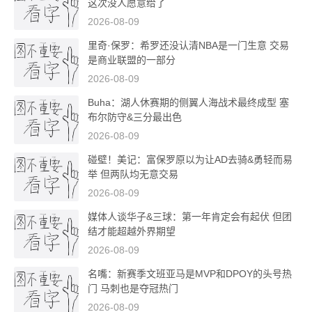
这次没人愿意给了
2026-08-09
里奇·保罗：希罗还没认清NBA是一门生意 交易
是商业联盟的一部分
2026-08-09
Buha：湖人休赛期的侧翼人海战术最终成型 塞
布尔防守&三分最出色
2026-08-09
碰壁！美记：富保罗原以为让AD去骑&勇轻而易
举 但两队均无意交易
2026-08-09
媒体人谈华子&三球：第一年肯定会有起伏 但团
结才能超越外界期望
2026-08-09
名嘴：新赛季文班亚马是MVP和DPOY的头号热
门 马刺也是夺冠热门
2026-08-09