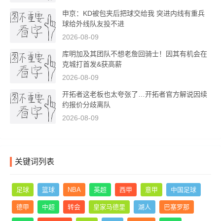
申京：KD被包夹后把球交给我 突进内线有重兵
球给外线队友投不进
2026-08-09
库明加及其团队不想老詹回骑士！因其有机会在
克城打首发&获高薪
2026-08-09
开拓者这老板也太夸张了…开拓者官方解说因续
约报价分歧离队
2026-08-09
关键词列表
足球
篮球
NBA
英超
西甲
意甲
中国足球
德甲
中超
转会
皇家马德里
湖人
巴塞罗那