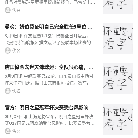
准备对曼城球星罗德里提出新报价，马雷斯卡的
球队索要6000万英镑转会费。报道称，曼城主教
佚名
练马雷斯卡已做好准备，应对...
曼晚：姆伯莫证明自己完全胜任9号位 曼
联看起来更有希望赢下巴黎
8月9日讯 在友谊赛1-1战平巴黎圣日耳曼后，
《曼彻斯特晚报》撰文点评了曼联本场比赛的表
现，并指出，红魔确实取得了进步。就球场上的
佚名
表现而言，曼联确实取得了进...
唐田悼念去世天津球迷：全队很心痛，天
气炎热务必照顾好自己
8月9日讯 中超联赛第22轮，山东泰山将主场对
阵天津津门虎。据《山东商报》报道，赛前，唐
田出席了新闻发布会。中超第21轮联赛，天津津
佚名
门虎主场3-2击败云南玉昆，本...
官方：明日之星冠军杯决赛受台风影响，
调整为空场进行
08月09日讯 上海足协宣布，明日之星冠军杯决
赛U17国足vs阿森纳受台风影响，比赛调整为空
场进行。已购买本场比赛门票的观众，票款将于
佚名
7个工作日内全额原路退回。...