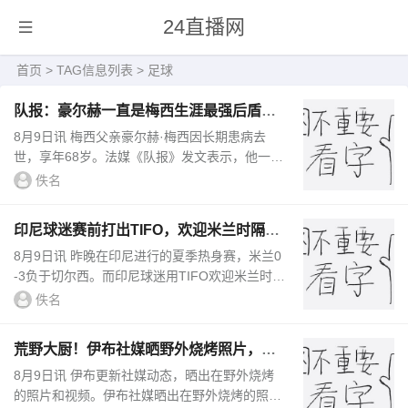
24直播网
首页
> TAG信息列表 > 足球
队报：豪尔赫一直是梅西生涯最强后盾，
曾为儿子利益四处奔走谈判
8月9日讯 梅西父亲豪尔赫·梅西因长期患病去
世，享年68岁。法媒《队报》发文表示，他一直
是梅西坚定不移的后盾。梅西圈子里没有人会否
佚名
认他的父亲豪尔赫是其子...
印尼球迷赛前打出TIFO，欢迎米兰时隔32
年后重返雅加达踢比赛
8月9日讯 昨晚在印尼进行的夏季热身赛，米兰0
-3负于切尔西。而印尼球迷用TIFO欢迎米兰时隔
32年后重返雅加达。在比赛开始前，印尼的米兰
佚名
球迷打出巨幅TIFO，画面...
荒野大厨！伊布社媒晒野外烧烤照片，里
贝里、亨利等人点赞
8月9日讯 伊布更新社媒动态，晒出在野外烧烤
的照片和视频。伊布社媒晒出在野外烧烤的照片