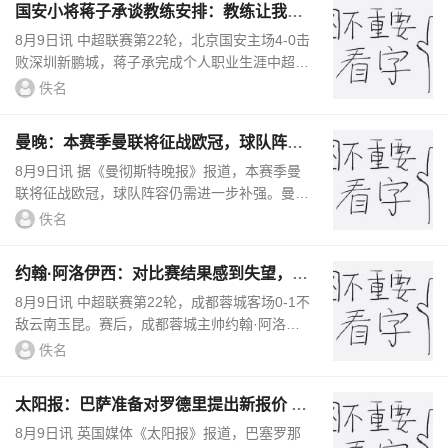
国安小将蒋子承谈教练安排：教练让我不
停地跑，跑死他们
8月9日讯 中超联赛第22轮，北京国安主场4-0击
败深圳新鹏城，蒋子承完成个人职业生涯中超首
秀。据“北京体育广播”报道，蒋子承在接受采访
佚名
时谈到了自己的感受。...
曼晚：本赛季曼联将征战欧冠，球队阵容
仍需进一步补强
8月9日讯 据《曼彻斯特晚报》报道，本赛季曼
联将征战欧冠，球队阵容仍需进一步补强。曼联
距离新赛季开幕仅剩两周和两场热身赛。如果卡
佚名
里克在抵达哥德堡时还对...
约翰·阿洛伊西：对比赛结果感到失望，茹
萨身体状态没有问题
8月9日讯 中超联赛第22轮，成都蓉城客场0-1不
敌云南玉昆。赛后，成都蓉城主帅约翰·阿洛伊
西出席了新闻发布会。——点评本场比赛约翰·
佚名
阿洛伊西：我们对这个结...
太阳报：巴萨准备对罗德里提出新报价 曼
城要6000万英镑
8月9日讯 英国媒体《太阳报》报道，巴塞罗那