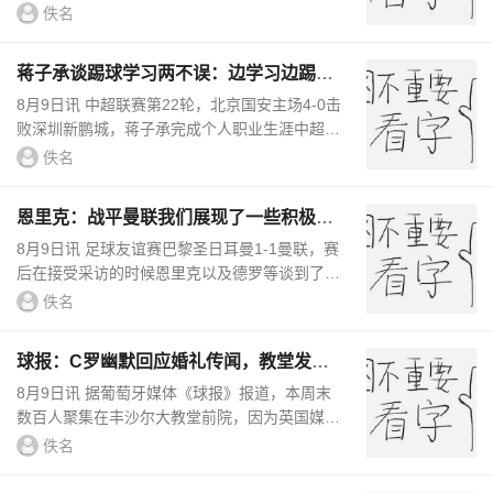
和视频，配文：“荒野大厨。”里贝里、亨利等人
佚名
为伊布点赞。
...
蒋子承谈踢球学习两不误：边学习边踢球
可以换换脑子，很有意思
8月9日讯 中超联赛第22轮，北京国安主场4-0击
败深圳新鹏城，蒋子承完成个人职业生涯中超首
秀。据“北青体育”报道，蒋子承在采访中表示自
佚名
己在踢球的过程中一直...
恩里克：战平曼联我们展现了一些积极因
素 全队会全力备战超级杯
8月9日讯 足球友谊赛巴黎圣日耳曼1-1曼联，赛
后在接受采访的时候恩里克以及德罗等谈到了对
比赛的看法。恩里克说：“我们展现了一些积极
佚名
的方面，开局非常出色，随...
球报：C罗幽默回应婚礼传闻，教堂发布
另一对新人婚礼照片
8月9日讯 据葡萄牙媒体《球报》报道，本周末
数百人聚集在丰沙尔大教堂前院，因为英国媒体
《太阳报》上周称这里是C罗与乔治娜举办婚礼
佚名
的地点，C罗以幽默方式做出...