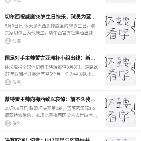
的葬礼，而米兰球迷们还在...
切尔西祝威廉38岁生日快乐，球员为蓝军
出战339场63球58助
8月9日讯 今天是巴西边锋威廉的38岁生日，老
东家切尔西为他庆生。切尔西官方社媒晒出威廉
的生日海报，配文：“生日快乐，威廉！”威廉20
佚名
13年到2020年期间效力切尔西...
国足对手主帅誓言亚洲杯小组出线：新生
代很有天赋
体坛周报全媒体记者王晓瑞报道8月8日，距离20
27年亚洲杯开赛还有整5个月，作为中国队小组
赛对手之一，吉尔吉斯斯坦队主教练普罗辛内斯
佚名
基在接受亚足联采访时公开...
蒙特雷主帅向梅西致以哀悼：前不久我也
失去了父亲，我很理解
08月09日讯 联盟杯决赛第2轮，迈阿密国际1-2
遭蒙特雷绝杀，本场比赛梅西因父亲去世缺席。
赛后蒙特雷主帅阿尔梅达出席发布会，向梅西致
佚名
以哀悼。阿尔梅达：“那种悲...
决赛取消！记者：U17国足与阿森纳并列