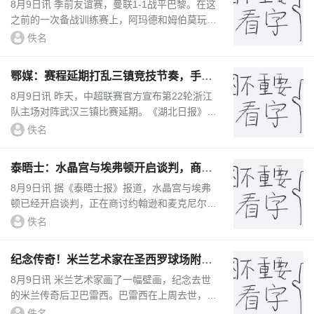
扑到，后者赌输但不用掏钱
8月9日讯 季前友谊赛，曼联1-1战平巴黎。在这
之前的一次备战训练赛上，阿玛德和姆伯莫玩了
一个小游戏。阿玛德和姆伯莫打赌500美元，前
佚名
者射门后者扑救。若是阿玛...
鄂媒：赛程延期打乱三镇竞技节奏，手握
两场补赛或改写保级节奏
8月9日讯 昨天，中超联赛官方宣布第22轮浙江
队主场对阵武汉三镇比赛延期。《湖北日报》撰
文认为，武汉三镇手握两场补赛或改写保级节
佚名
奏。这场对决原本是武汉三...
泰晤士：水晶宫与埃弗顿开启谈判，商讨
约翰逊和麦克尼尔互换交易
8月9日讯 据《泰晤士报》报道，水晶宫与埃弗
顿已经开启谈判，正在商讨约翰逊和麦克尼尔的
互换交易。两名边锋的转会估价令这笔潜在互换
佚名
交易陷入复杂局面，两家俱...
纪念传奇！米兰艺术家在圣西罗球场附近
创作了一幅巴雷西的壁画
8月9日讯 米兰艺术家画了一幅壁画，纪念去世
的米兰传奇后卫巴雷西。巴雷西在上周去世，本
周二在米兰市的圣安布罗焦大教堂举行了巴雷西
佚名