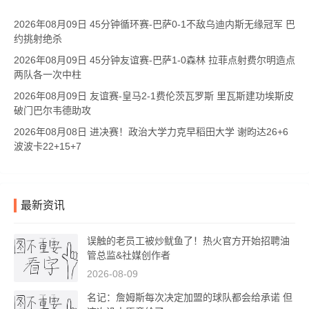
2026年08月09日 45分钟循环赛-巴萨0-1不敌乌迪内斯无缘冠军 巴
约挑射绝杀
2026年08月09日 45分钟友谊赛-巴萨1-0森林 拉菲点射费尔明造点
两队各一次中柱
2026年08月09日 友谊赛-皇马2-1费伦茨瓦罗斯 里瓦斯建功埃斯皮
破门巴尔韦德助攻
2026年08月08日 进决赛！政治大学力克早稻田大学 谢昀达26+6
波波卡22+15+7
最新资讯
误触的老员工被炒鱿鱼了！热火官方开始招聘油
管总监&社媒创作者
2026-08-09
名记：詹姆斯每次决定加盟的球队都会给承诺 但