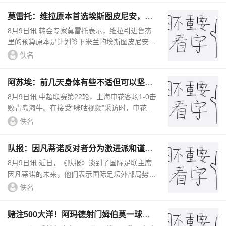
莫雷托：维拉原本首选埃斯图皮尼安，如
今用同样的预算求购鲁杰里
8月9日讯 转会专家莫雷托表示，维拉引进鲁杰
里的预算原本是计划签下米兰的埃斯图皮尼安。
莫雷托在播客节目中表示：“目前米兰需要有人
佚名
离开。维拉转而求购鲁杰...
阿苏埃：前几天身体有些不适但可以坚
持，新教练组讲究整体性
8月9日讯 中超联赛第22轮，上海申花客场1-0击
败青岛海牛。在接受“咪咕视频”采访时，申花外
援阿苏埃谈到了自己的感受。——谈身体情况阿
佚名
苏埃：请大家不要为我...
队报：因凡蒂诺反对者分为激进派和谨慎
派，对立态势彻底公开化
8月9日讯 近日，《队报》谈到了国际足联主席
因凡蒂诺的未来，他们表示国际足坛外部局势目
前呈现出鲜明的两极分化态势。2026年3月国际
佚名
足联主席换届选举临近，原...
赌注500大洋！阿玛德射门姆伯莫一球没