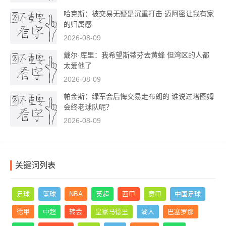
哈克斯：被交易无疑是沉重打击 迈阿密让我有家
的归属感
2026-08-09
戴尔·库里：我希望斯蒂芬去黄蜂 但湾区的人都
太爱他了
2026-08-09
帕金斯：绿军会后悔交易走布朗的 谁说过塔图姆
会终老球队呢？
2026-08-09
关键词列表
足球
篮球
NBA
英超
西甲
意甲
中国足球
德甲
中超
转会
皇家马德里
湖人
巴塞罗那